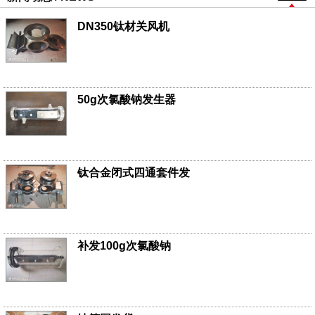
DN350钛材关风机
50g次氯酸钠发生器
钛合金闭式四通套件发
补发100g次氯酸钠