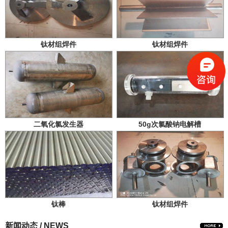
钛材组焊件
钛材组焊件
二氧化氯发生器
50g次氯酸钠电解槽
钛棒
钛材组焊件
新闻动态 / NEWS