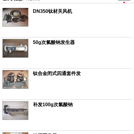
DN350钛材关风机
50g次氯酸钠发生器
钛合金闭式四通套件发
补发100g次氯酸钠