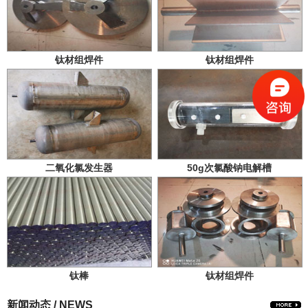
钛材组焊件
钛材组焊件
二氧化氯发生器
50g次氯酸钠电解槽
钛棒
钛材组焊件
新闻动态 / NEWS