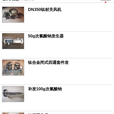
DN350钛材关风机
50g次氯酸钠发生器
钛合金闭式四通套件发
补发100g次氯酸钠