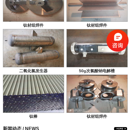
钛材组焊件
钛材组焊件
二氧化氯发生器
50g次氯酸钠电解槽
钛棒
钛材组焊件
新闻动态 / NEWS