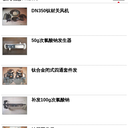
DN350钛材关风机
50g次氯酸钠发生器
钛合金闭式四通套件发
补发100g次氯酸钠